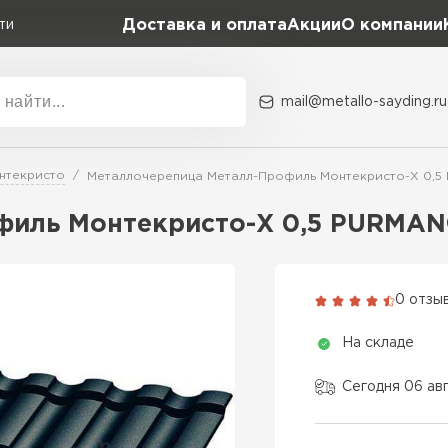
Доставка и оплата
Акции
О компании
ти
mail@metallo-sayding.ru
Акции
О комп
нтекристо
Металлочерепица Металл-Профиль Монтекристо-X 0,5 
Коллекция
Доборн
Classic Grand Line
иль Монтекристо-X 0,5 PURMAN®
Kredo Grand Line
ВСЕ ПРОИЗВОДИТЕЛИ
Kvinta plus Grand Line
0 отзы
Grand Line Kvinta Un
На складе
Modern Grand Line
Kamea Grand Line
Сегодня 06 ав
Монтеррей Grand Line