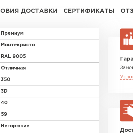
ЛОВИЯ ДОСТАВКИ
СЕРТИФИКАТЫ
ОТ
Премиум
Монтекристо
RAL 9005
Гара
Заме
Отличная
Усло
350
3D
40
59
Негорючие
Дост