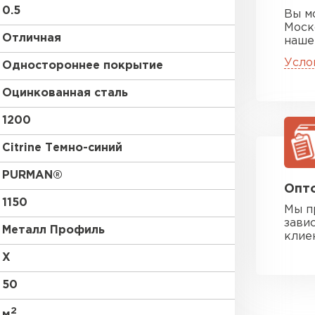
0.5
Вы м
Моск
Отличная
наше
Усло
Одностороннее покрытие
Оцинкованная сталь
1200
Citrine Темно-синий
PURMAN®
Опто
1150
Мы п
зави
Металл Профиль
клие
X
50
2
м