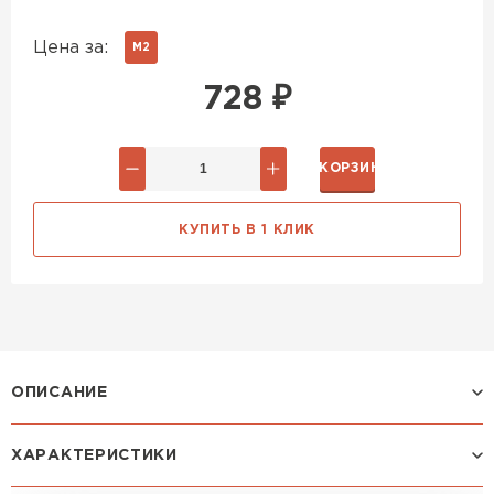
Цена за:
М2
728
₽
В КОРЗИНУ
КУПИТЬ В 1 КЛИК
ОПИСАНИЕ
ХАРАКТЕРИСТИКИ
Профиль МОНТЕКРИСТО: