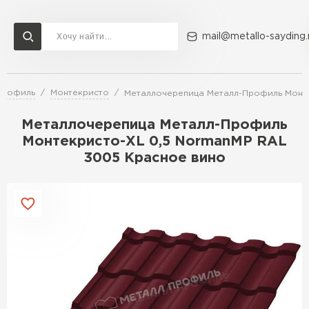
mail@metallo-sayding.
Профиль
Монтекристо
Металлочерепица Металл-Профиль Монте
Доставка и оплата
Акции
О компании
Контакты
Металлочерепица Металл-Профиль
Перейти в каталог
Монтекристо-XL 0,5 NormanMP RAL
3005 Красное вино
ВСЕ ПРОИЗВОДИТЕЛИ