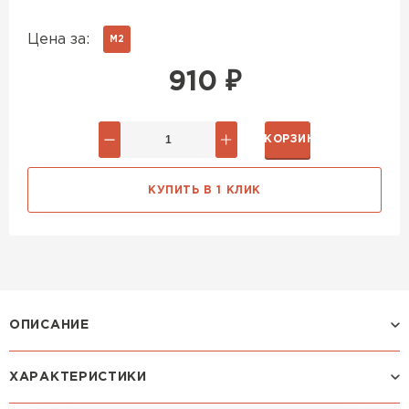
Цена за:
М2
910
₽
В КОРЗИНУ
КУПИТЬ В 1 КЛИК
ОПИСАНИЕ
ХАРАКТЕРИСТИКИ
Профиль МОНТЕКРИСТО: