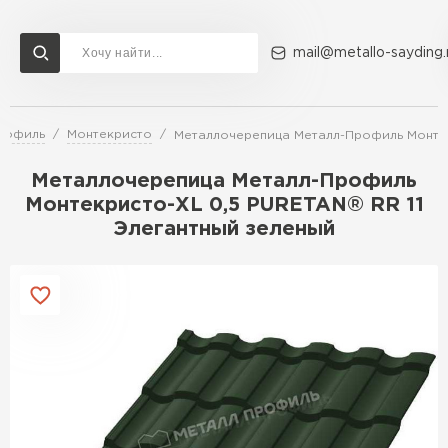
mail@metallo-sayding.
рофиль
Монтекристо
Металлочерепица Металл-Профиль Монтек
Доставка и оплата
Акции
О компании
Контакты
Металлочерепица Металл-Профиль
Перейти в каталог
Монтекристо-XL 0,5 PURETAN® RR 11
Элегантный зеленый
ВСЕ ПРОИЗВОДИТЕЛИ