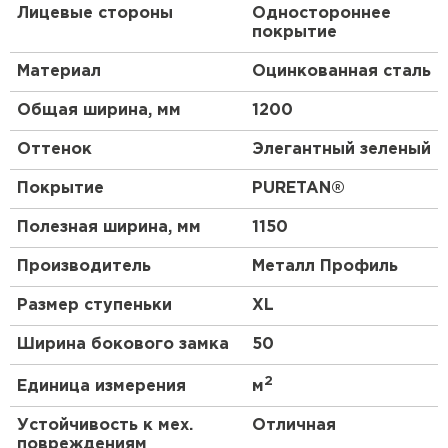
Лицевые стороны
Одностороннее
материал в регионах и с холодным климатом, и с
покрытие
активным солнечным излучением. Высокая
сопротивляемость нагрузкам выгодно
Материал
Оцинкованная сталь
дополняется респектабельным внешним видом.
Элегантная палитра спокойных оттенков придаст
Общая ширина, мм
1200
кровле безупречный облик. Покрытие устойчиво к
механическим повреждениям, воздействию
Оттенок
Элегантный зеленый
ультрафиолета, ржавчине. Оно гарантированно
прослужит не менее 30 лет*, не теряя своих
Покрытие
PURETAN®
функциональных свойств. Долговечность
продукции с покрытием PURETAN
®
признана
Полезная ширина, мм
1150
экспертом в сфере металлургии — Национальным
исследовательским университетом МИСиС.
Производитель
Металл Профиль
Преимущества:
Размер ступеньки
XL
Ширина бокового замка
50
Прочное покрытие PURETAN® обеспечивает
отличные декоративные качества.
2
Единица измерения
м
Металлочерепица МП Монтекристо-XL
(PURETAN) отличается долгим сроком
Устойчивость к мех.
Отличная
повреждениям