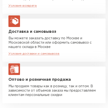
Приемлемая стоимость и впечатляющее
Машина до 20 тн до 80 м3
от 10 500 руб
Условия возврата
качество — дополнительное преимущество
макс. длина груза 13,5 м
этого материала.
Манипулятор до 5 тн
от 7 000 руб
макс. длина груза 6 м
Манипулятор до 10 тн
от 13 000 руб
Доставка и самовывоз
макс. длина груза 8 м
Вы можете заказать доставку по Москве и
Московской области или оформить самовывоз с
Манипулятор до 20 тн
от 16 000 руб
нашего склада в Москве
макс. длина груза 13,5 м
Условия доставки и самовывоза
ЗАКАЗАТЬ С ДОСТАВКОЙ
Оптово и розничная продажа
Мы продаем товары как в розницу, так и оптом. В
зависимости от объемов заказа мы предоставляем
клиентам персональные скидки