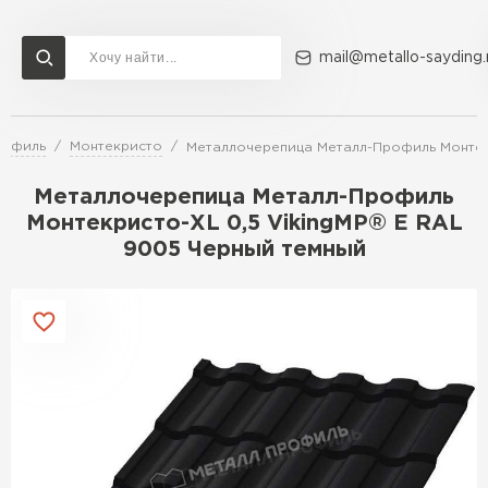
mail@metallo-sayding.
рофиль
Монтекристо
Металлочерепица Металл-Профиль Монтекр
Доставка и оплата
Акции
О компании
Контакты
Металлочерепица Металл-Профиль
Перейти в каталог
Монтекристо-XL 0,5 VikingMP® E RAL
9005 Черный темный
ВСЕ ПРОИЗВОДИТЕЛИ