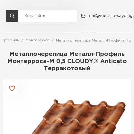
mail@metallo-sayding.
л-Профиль
Монтерроса
Металлочерепица Металл-Профиль Монт
Доставка и оплата
Акции
О компании
Контакты
Металлочерепица Металл-Профиль
Перейти в каталог
Монтерроса-M 0,5 CLOUDY® Anticato
Терракотовый
ВСЕ ПРОИЗВОДИТЕЛИ