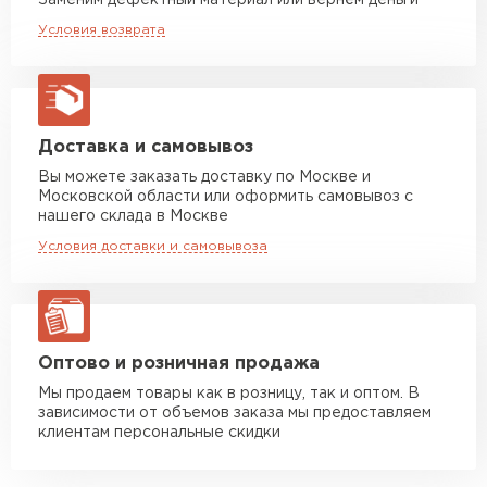
Заменим дефектный материал или вернём деньги
Машина до 20 тн до 80 м3
от 10 500 руб
Условия возврата
макс. длина груза 13,5 м
Манипулятор до 5 тн
от 7 000 руб
макс. длина груза 6 м
Манипулятор до 10 тн
от 13 000 руб
Доставка и самовывоз
макс. длина груза 8 м
Вы можете заказать доставку по Москве и
Московской области или оформить самовывоз с
Манипулятор до 20 тн
от 16 000 руб
нашего склада в Москве
макс. длина груза 13,5 м
Условия доставки и самовывоза
ЗАКАЗАТЬ С ДОСТАВКОЙ
Оптово и розничная продажа
Мы продаем товары как в розницу, так и оптом. В
зависимости от объемов заказа мы предоставляем
клиентам персональные скидки