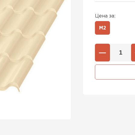
Цена за:
М2