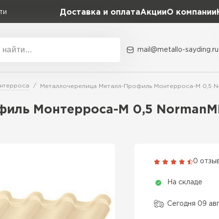
Доставка и оплата
Акции
О компании
ти
mail@metallo-sayding.ru
Акции
О комп
нтерроса
Металлочерепица Металл-Профиль Монтерроса-M 0,5 No
Коллекция
Доборн
Classic Grand Line
иль Монтерроса-M 0,5 NormanMP
Kredo Grand Line
ВСЕ ПРОИЗВОДИТЕЛИ
Kvinta plus Grand Line
Grand Line Kvinta Un
0 отзы
Modern Grand Line
На складе
Kamea Grand Line
Монтеррей Grand Line
Сегодня 09 ав