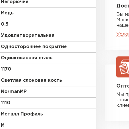
Негорючие
Дост
Медь
Вы м
Моск
0.5
наше
Усло
Удовлетворительная
Одностороннее покрытие
Оцинкованная сталь
1170
Светлая слоновая кость
Опто
NormanMP
Мы п
зави
1110
клие
Металл Профиль
M