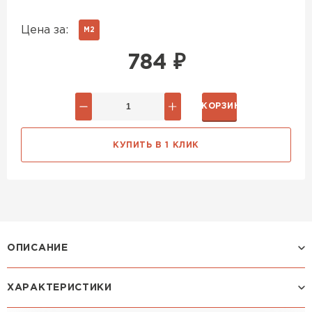
Цена за:
М2
784
₽
В КОРЗИНУ
КУПИТЬ В 1 КЛИК
ОПИСАНИЕ
ХАРАКТЕРИСТИКИ
Профиль МОНТЕРРОСА: