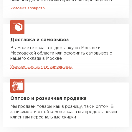
Заменим дефектный материал или вернём деньги
Оптимальное сочетание цены и качества —
Машина до 20 тн до 80 м3
от 10 500 руб
Условия возврата
макс. длина груза 13,5 м
ещё одно преимущество данного материала.
Линии профиля МОНТЕРРОСА акцентируют
Манипулятор до 5 тн
от 7 000 руб
красоту вашей кровли.
макс. длина груза 6 м
Манипулятор до 10 тн
от 13 000 руб
Доставка и самовывоз
макс. длина груза 8 м
Вы можете заказать доставку по Москве и
Московской области или оформить самовывоз с
Манипулятор до 20 тн
от 16 000 руб
нашего склада в Москве
макс. длина груза 13,5 м
Условия доставки и самовывоза
ЗАКАЗАТЬ С ДОСТАВКОЙ
Оптово и розничная продажа
Мы продаем товары как в розницу, так и оптом. В
зависимости от объемов заказа мы предоставляем
клиентам персональные скидки