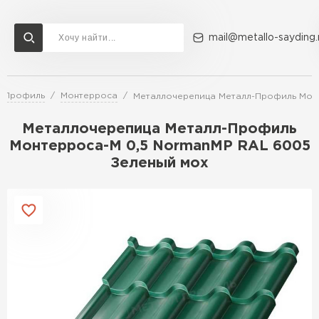
mail@metallo-sayding.
л-Профиль
Монтерроса
Металлочерепица Металл-Профиль Монт
Доставка и оплата
Акции
О компании
Контакты
Металлочерепица Металл-Профиль
Перейти в каталог
Монтерроса-M 0,5 NormanMP RAL 6005
Зеленый мох
ВСЕ ПРОИЗВОДИТЕЛИ