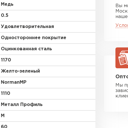
Медь
Вы м
Моск
0.5
наше
Усло
Удовлетворительная
Одностороннее покрытие
Оцинкованная сталь
1170
Желто-зеленый
Опто
NormanMP
Мы п
зави
1110
клие
Металл Профиль
M
60