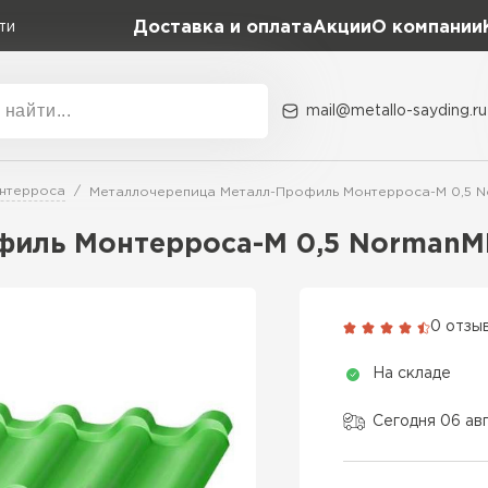
Доставка и оплата
Акции
О компании
ти
mail@metallo-sayding.ru
Акции
О комп
нтерроса
Металлочерепица Металл-Профиль Монтерроса-M 0,5 N
Коллекция
Доборн
Classic Grand Line
филь Монтерроса-M 0,5 NormanM
Kredo Grand Line
ВСЕ ПРОИЗВОДИТЕЛИ
Kvinta plus Grand Line
0 отзы
Grand Line Kvinta Un
На складе
Modern Grand Line
Kamea Grand Line
Сегодня 06 ав
Монтеррей Grand Line