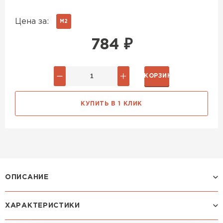
Цена за:
М2
784
₽
В КОРЗИНУ
КУПИТЬ В 1 КЛИК
ОПИСАНИЕ
ХАРАКТЕРИСТИКИ
Профиль МОНТЕРРОСА: