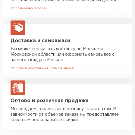
Заменим дефектный материал или вернём деньги
Оптимальное сочетание цены и качества —
Машина до 20 тн до 80 м3
от 10 500 руб
Условия возврата
макс. длина груза 13,5 м
ещё одно преимущество данного материала.
Линии профиля МОНТЕРРОСА акцентируют
Манипулятор до 5 тн
от 7 000 руб
красоту вашей кровли.
макс. длина груза 6 м
Манипулятор до 10 тн
от 13 000 руб
Доставка и самовывоз
макс. длина груза 8 м
Вы можете заказать доставку по Москве и
Московской области или оформить самовывоз с
Манипулятор до 20 тн
от 16 000 руб
нашего склада в Москве
макс. длина груза 13,5 м
Условия доставки и самовывоза
ЗАКАЗАТЬ С ДОСТАВКОЙ
Оптово и розничная продажа
Мы продаем товары как в розницу, так и оптом. В
зависимости от объемов заказа мы предоставляем
клиентам персональные скидки