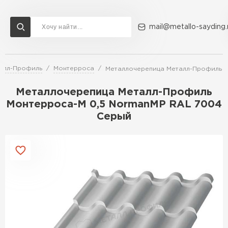
mail@metallo-sayding.
алл-Профиль
Монтерроса
Металлочерепица Металл-Профиль М
Доставка и оплата
Акции
О компании
Контакты
Металлочерепица Металл-Профиль
Перейти в каталог
Монтерроса-M 0,5 NormanMP RAL 7004
Серый
ВСЕ ПРОИЗВОДИТЕЛИ