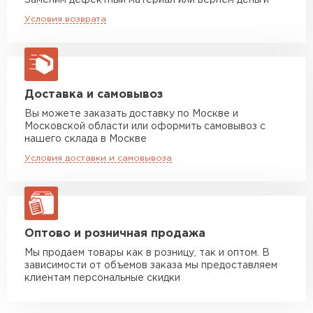
Заменим дефектный материал или вернём деньги
Машина до 20 тн до 80 м3
от 10 500 руб
Условия возврата
макс. длина груза 13,5 м
Манипулятор до 5 тн
от 7 000 руб
макс. длина груза 6 м
Манипулятор до 10 тн
от 13 000 руб
Доставка и самовывоз
макс. длина груза 8 м
Вы можете заказать доставку по Москве и
Московской области или оформить самовывоз с
Манипулятор до 20 тн
от 16 000 руб
нашего склада в Москве
макс. длина груза 13,5 м
Условия доставки и самовывоза
ЗАКАЗАТЬ С ДОСТАВКОЙ
Оптово и розничная продажа
Мы продаем товары как в розницу, так и оптом. В
зависимости от объемов заказа мы предоставляем
клиентам персональные скидки