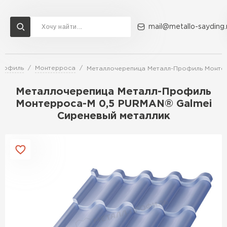
mail@metallo-sayding.
Профиль
Монтерроса
Металлочерепица Металл-Профиль Монтер
Доставка и оплата
Акции
О компании
Контакты
Металлочерепица Металл-Профиль
Перейти в каталог
Монтерроса-M 0,5 PURMAN® Galmei
Сиреневый металлик
ВСЕ ПРОИЗВОДИТЕЛИ