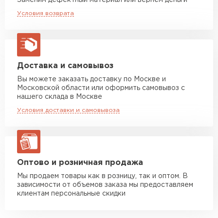
Заменим дефектный материал или вернём деньги
Машина до 20 тн до 80 м3
от 10 500 руб
Условия возврата
макс. длина груза 13,5 м
Манипулятор до 5 тн
от 7 000 руб
макс. длина груза 6 м
Манипулятор до 10 тн
от 13 000 руб
Доставка и самовывоз
макс. длина груза 8 м
Вы можете заказать доставку по Москве и
Московской области или оформить самовывоз с
Манипулятор до 20 тн
от 16 000 руб
нашего склада в Москве
макс. длина груза 13,5 м
Условия доставки и самовывоза
ЗАКАЗАТЬ С ДОСТАВКОЙ
Оптово и розничная продажа
Мы продаем товары как в розницу, так и оптом. В
зависимости от объемов заказа мы предоставляем
клиентам персональные скидки