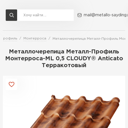
mail@metallo-sayding.
-Профиль
Монтерроса
Металлочерепица Металл-Профиль Монт
Доставка и оплата
Акции
О компании
Контакты
Металлочерепица Металл-Профиль
Перейти в каталог
Монтерроса-ML 0,5 CLOUDY® Anticato
Терракотовый
ВСЕ ПРОИЗВОДИТЕЛИ