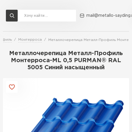
mail@metallo-sayding.
рофиль
Монтерроса
Металлочерепица Металл-Профиль Монтер
Доставка и оплата
Акции
О компании
Контакты
Металлочерепица Металл-Профиль
Перейти в каталог
Монтерроса-ML 0,5 PURMAN® RAL
5005 Синий насыщенный
ВСЕ ПРОИЗВОДИТЕЛИ