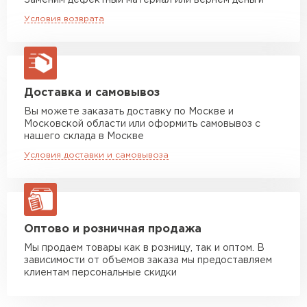
Заменим дефектный материал или вернём деньги
Длительный срок эксплуатации: реальный
Машина до 20 тн до 80 м3
от 10 500 руб
Условия возврата
макс. длина груза 13,5 м
срок службы до 50 лет*.
Манипулятор до 5 тн
от 7 000 руб
макс. длина груза 6 м
Манипулятор до 10 тн
от 13 000 руб
Доставка и самовывоз
макс. длина груза 8 м
Вы можете заказать доставку по Москве и
Московской области или оформить самовывоз с
Манипулятор до 20 тн
от 16 000 руб
нашего склада в Москве
макс. длина груза 13,5 м
Условия доставки и самовывоза
ЗАКАЗАТЬ С ДОСТАВКОЙ
Оптово и розничная продажа
Мы продаем товары как в розницу, так и оптом. В
зависимости от объемов заказа мы предоставляем
клиентам персональные скидки