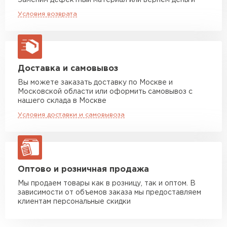
Заменим дефектный материал или вернём деньги
Длительный срок эксплуатации: реальный
Машина до 20 тн до 80 м3
от 10 500 руб
Условия возврата
макс. длина груза 13,5 м
срок службы до 50 лет*.
Манипулятор до 5 тн
от 7 000 руб
макс. длина груза 6 м
Манипулятор до 10 тн
от 13 000 руб
Доставка и самовывоз
макс. длина груза 8 м
Вы можете заказать доставку по Москве и
Московской области или оформить самовывоз с
Манипулятор до 20 тн
от 16 000 руб
нашего склада в Москве
макс. длина груза 13,5 м
Условия доставки и самовывоза
ЗАКАЗАТЬ С ДОСТАВКОЙ
Оптово и розничная продажа
Мы продаем товары как в розницу, так и оптом. В
зависимости от объемов заказа мы предоставляем
клиентам персональные скидки