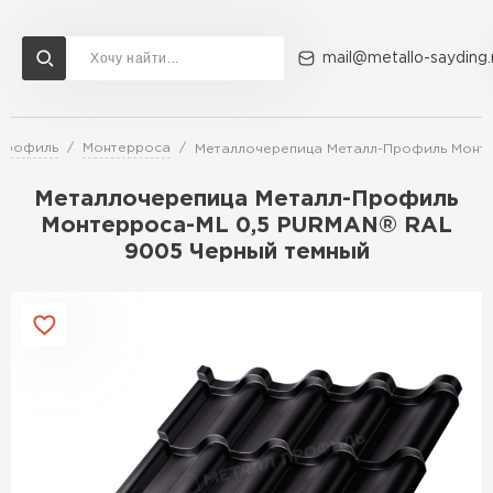
mail@metallo-sayding.
Профиль
Монтерроса
Металлочерепица Металл-Профиль Монте
Доставка и оплата
Акции
О компании
Контакты
Металлочерепица Металл-Профиль
Перейти в каталог
Монтерроса-ML 0,5 PURMAN® RAL
9005 Черный темный
ВСЕ ПРОИЗВОДИТЕЛИ