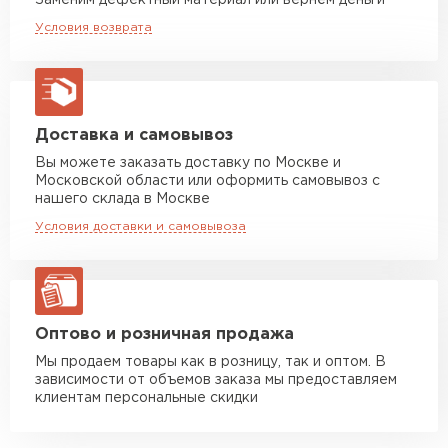
Заменим дефектный материал или вернём деньги
Длительный срок эксплуатации: реальный
Машина до 20 тн до 80 м3
от 10 500 руб
Условия возврата
макс. длина груза 13,5 м
срок службы до 50 лет*.
Манипулятор до 5 тн
от 7 000 руб
макс. длина груза 6 м
Манипулятор до 10 тн
от 13 000 руб
Доставка и самовывоз
макс. длина груза 8 м
Вы можете заказать доставку по Москве и
Московской области или оформить самовывоз с
Манипулятор до 20 тн
от 16 000 руб
нашего склада в Москве
макс. длина груза 13,5 м
Условия доставки и самовывоза
ЗАКАЗАТЬ С ДОСТАВКОЙ
Оптово и розничная продажа
Мы продаем товары как в розницу, так и оптом. В
зависимости от объемов заказа мы предоставляем
клиентам персональные скидки