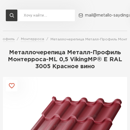
mail@metallo-sayding.
Профиль
Монтерроса
Металлочерепица Металл-Профиль Монтер
Доставка и оплата
Акции
О компании
Контакты
Металлочерепица Металл-Профиль
Перейти в каталог
Монтерроса-ML 0,5 VikingMP® E RAL
3005 Красное вино
ВСЕ ПРОИЗВОДИТЕЛИ