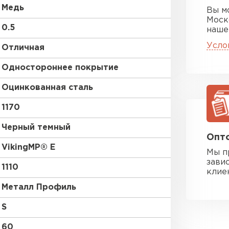
Медь
Вы м
Моск
0.5
наше
Усло
Отличная
Одностороннее покрытие
Оцинкованная сталь
1170
Черный темный
Опто
VikingMP® E
Мы п
зави
1110
клие
Металл Профиль
S
60