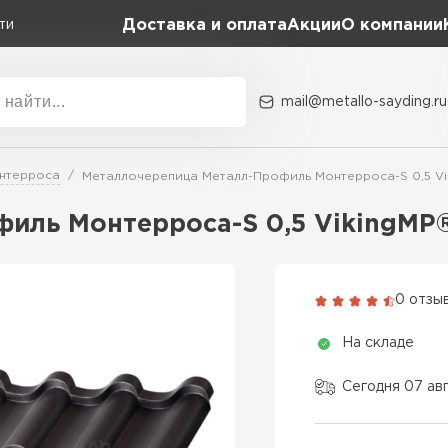
Доставка и оплата
Акции
О компании
ти
mail@metallo-sayding.ru
Акции
О комп
нтерроса
Металлочерепица Металл-Профиль Монтерроса-S 0,5 Vi
Коллекция
Доборн
Classic Grand Line
иль Монтерроса-S 0,5 VikingMP
Kredo Grand Line
ВСЕ ПРОИЗВОДИТЕЛИ
Kvinta plus Grand Line
0 отзы
Grand Line Kvinta Un
На складе
Modern Grand Line
Kamea Grand Line
Сегодня 07 ав
Монтеррей Grand Line