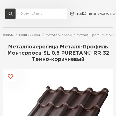
mail@metallo-sayding.
Профиль
Монтерроса
Металлочерепица Металл-Профиль Монте
Доставка и оплата
Акции
О компании
Контакты
Металлочерепица Металл-Профиль
Перейти в каталог
Монтерроса-SL 0,5 PURETAN® RR 32
Темно-коричневый
ВСЕ ПРОИЗВОДИТЕЛИ