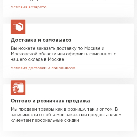
эстетичность вашей крыши.
Машина до 20 тн до 80 м3
от 10 500 руб
Условия возврата
макс. длина груза 13,5 м
Полимерное покрытие PURETAN®
обеспечивает впечатляющие эстетические
Манипулятор до 5 тн
от 7 000 руб
характеристики.
макс. длина груза 6 м
Манипулятор до 10 тн
от 13 000 руб
Доставка и самовывоз
макс. длина груза 8 м
Вы можете заказать доставку по Москве и
Московской области или оформить самовывоз с
Манипулятор до 20 тн
от 16 000 руб
нашего склада в Москве
макс. длина груза 13,5 м
Условия доставки и самовывоза
ЗАКАЗАТЬ С ДОСТАВКОЙ
Оптово и розничная продажа
Мы продаем товары как в розницу, так и оптом. В
зависимости от объемов заказа мы предоставляем
клиентам персональные скидки