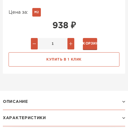
Цена за:
М2
938
₽
В КОРЗИНУ
КУПИТЬ В 1 КЛИК
ОПИСАНИЕ
ХАРАКТЕРИСТИКИ
Профиль МОНТЕРРОСА: