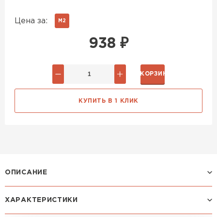
Цена за:
М2
938
₽
В КОРЗИНУ
КУПИТЬ В 1 КЛИК
ОПИСАНИЕ
ХАРАКТЕРИСТИКИ
Профиль МОНТЕРРОСА: