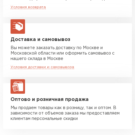
эстетичность вашей крыши.
Машина до 20 тн до 80 м3
от 10 500 руб
Условия возврата
макс. длина груза 13,5 м
Полимерное покрытие PURETAN®
обеспечивает впечатляющие эстетические
Манипулятор до 5 тн
от 7 000 руб
характеристики.
макс. длина груза 6 м
Манипулятор до 10 тн
от 13 000 руб
Доставка и самовывоз
макс. длина груза 8 м
Вы можете заказать доставку по Москве и
Московской области или оформить самовывоз с
Манипулятор до 20 тн
от 16 000 руб
нашего склада в Москве
макс. длина груза 13,5 м
Условия доставки и самовывоза
ЗАКАЗАТЬ С ДОСТАВКОЙ
Оптово и розничная продажа
Мы продаем товары как в розницу, так и оптом. В
зависимости от объемов заказа мы предоставляем
клиентам персональные скидки