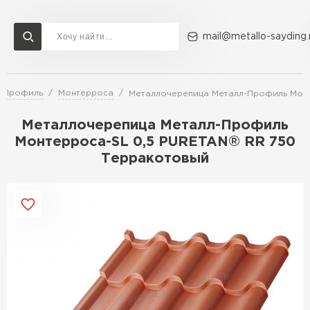
mail@metallo-sayding.
л-Профиль
Монтерроса
Металлочерепица Металл-Профиль Монт
Доставка и оплата
Акции
О компании
Контакты
Металлочерепица Металл-Профиль
Перейти в каталог
Монтерроса-SL 0,5 PURETAN® RR 750
Терракотовый
ВСЕ ПРОИЗВОДИТЕЛИ