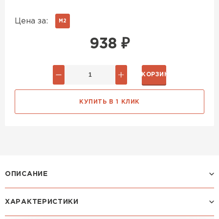
Цена за:
М2
938
₽
В КОРЗИНУ
КУПИТЬ В 1 КЛИК
ОПИСАНИЕ
ХАРАКТЕРИСТИКИ
Профиль МОНТЕРРОСА: