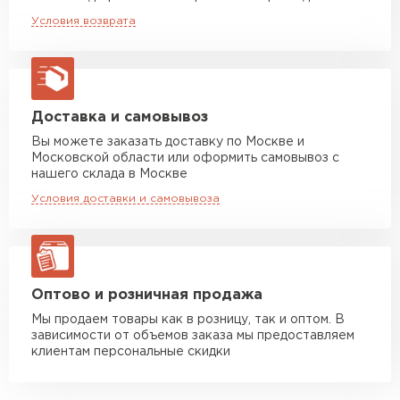
пожароустойчивость.
Машина до 20 тн до 80 м3
от 10 500 руб
Условия возврата
макс. длина груза 13,5 м
Стойкость к коррозии, ультрафиолету,
агрессивной среде.
Манипулятор до 5 тн
от 7 000 руб
Экономичность: доступная цена и
макс. длина груза 6 м
неприхотливость в эксплуатации.
Манипулятор до 10 тн
от 13 000 руб
Доставка и самовывоз
Долговечность: реальный срок службы до 50
макс. длина груза 8 м
лет*.
Вы можете заказать доставку по Москве и
Московской области или оформить самовывоз с
Манипулятор до 20 тн
от 16 000 руб
нашего склада в Москве
макс. длина груза 13,5 м
Условия доставки и самовывоза
ЗАКАЗАТЬ С ДОСТАВКОЙ
Оптово и розничная продажа
Мы продаем товары как в розницу, так и оптом. В
зависимости от объемов заказа мы предоставляем
клиентам персональные скидки