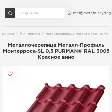
mail@metallo-sayding.
-Профиль
Монтерроса
Металлочерепица Металл-Профиль Монт
Доставка и оплата
Акции
О компании
Контакты
Металлочерепица Металл-Профиль
Перейти в каталог
Монтерроса-SL 0,5 PURMAN® RAL 3005
Красное вино
ВСЕ ПРОИЗВОДИТЕЛИ