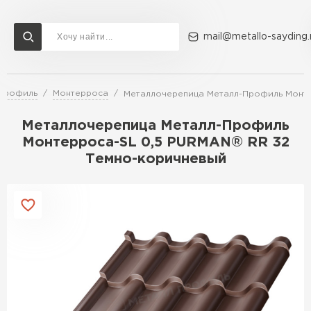
mail@metallo-sayding.
-Профиль
Монтерроса
Металлочерепица Металл-Профиль Монте
Доставка и оплата
Акции
О компании
Контакты
Металлочерепица Металл-Профиль
Перейти в каталог
Монтерроса-SL 0,5 PURMAN® RR 32
Темно-коричневый
ВСЕ ПРОИЗВОДИТЕЛИ