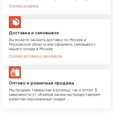
пожароустойчивость.
Машина до 20 тн до 80 м3
от 10 500 руб
Условия возврата
макс. длина груза 13,5 м
Стойкость к коррозии, ультрафиолету,
агрессивной среде.
Манипулятор до 5 тн
от 7 000 руб
Экономичность: доступная цена и
макс. длина груза 6 м
неприхотливость в эксплуатации.
Манипулятор до 10 тн
от 13 000 руб
Доставка и самовывоз
Долговечность: реальный срок службы до 50
макс. длина груза 8 м
лет*.
Вы можете заказать доставку по Москве и
Московской области или оформить самовывоз с
Манипулятор до 20 тн
от 16 000 руб
нашего склада в Москве
макс. длина груза 13,5 м
Условия доставки и самовывоза
ЗАКАЗАТЬ С ДОСТАВКОЙ
Оптово и розничная продажа
Мы продаем товары как в розницу, так и оптом. В
зависимости от объемов заказа мы предоставляем
клиентам персональные скидки