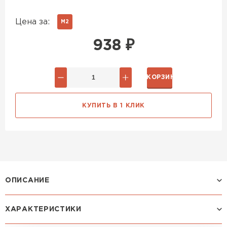
Цена за:
М2
938
₽
В КОРЗИНУ
КУПИТЬ В 1 КЛИК
ОПИСАНИЕ
ХАРАКТЕРИСТИКИ
Профиль МОНТЕРРОСА: