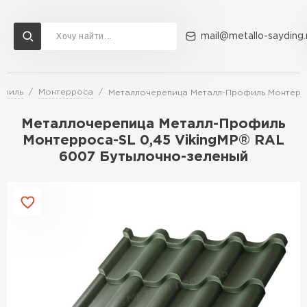
mail@metallo-sayding.
офиль
Монтерроса
Металлочерепица Металл-Профиль Монтерро
Доставка и оплата
Акции
О компании
Контакты
Металлочерепица Металл-Профиль
Перейти в каталог
Монтерроса-SL 0,45 VikingMP® RAL
6007 Бутылочно-зеленый
ВСЕ ПРОИЗВОДИТЕЛИ