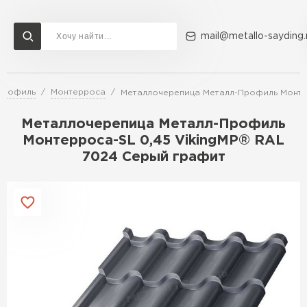
mail@metallo-sayding.
Профиль
Монтерроса
Металлочерепица Металл-Профиль Монте
Доставка и оплата
Акции
О компании
Контакты
Металлочерепица Металл-Профиль
Перейти в каталог
Монтерроса-SL 0,45 VikingMP® RAL
7024 Серый графит
ВСЕ ПРОИЗВОДИТЕЛИ