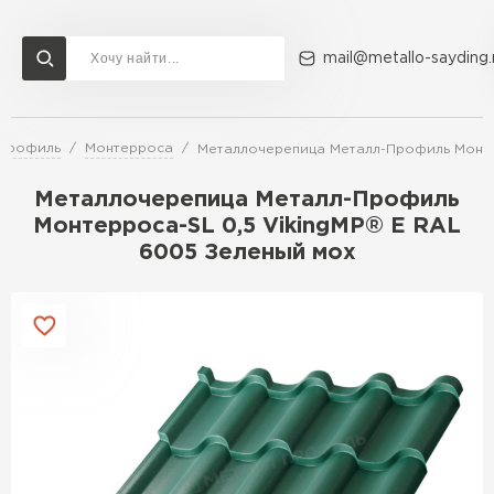
mail@metallo-sayding.
-Профиль
Монтерроса
Металлочерепица Металл-Профиль Монте
Доставка и оплата
Акции
О компании
Контакты
Металлочерепица Металл-Профиль
Перейти в каталог
Монтерроса-SL 0,5 VikingMP® E RAL
6005 Зеленый мох
ВСЕ ПРОИЗВОДИТЕЛИ