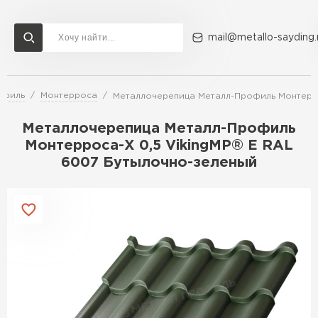
mail@metallo-sayding.
офиль
Монтерроса
Металлочерепица Металл-Профиль Монтерро
Доставка и оплата
Акции
О компании
Контакты
Металлочерепица Металл-Профиль
Перейти в каталог
Монтерроса-X 0,5 VikingMP® E RAL
6007 Бутылочно-зеленый
ВСЕ ПРОИЗВОДИТЕЛИ