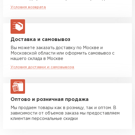
Машина до 20 тн до 80 м3
от 10 500 руб
материала сталь 0.5 мм (включая металл,
Условия возврата
макс. длина груза 13,5 м
цинковое и защитно-декоративное
покрытие).
Манипулятор до 5 тн
от 7 000 руб
макс. длина груза 6 м
Манипулятор до 10 тн
от 13 000 руб
Доставка и самовывоз
макс. длина груза 8 м
Вы можете заказать доставку по Москве и
Московской области или оформить самовывоз с
Манипулятор до 20 тн
от 16 000 руб
нашего склада в Москве
макс. длина груза 13,5 м
Условия доставки и самовывоза
ЗАКАЗАТЬ С ДОСТАВКОЙ
Оптово и розничная продажа
Мы продаем товары как в розницу, так и оптом. В
зависимости от объемов заказа мы предоставляем
клиентам персональные скидки