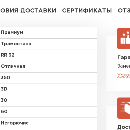
ЛОВИЯ ДОСТАВКИ
СЕРТИФИКАТЫ
ОТ
Премиум
Трамонтана
RR 32
Гара
Заме
Отличная
Усло
350
3D
30
60
Негорючие
Дост