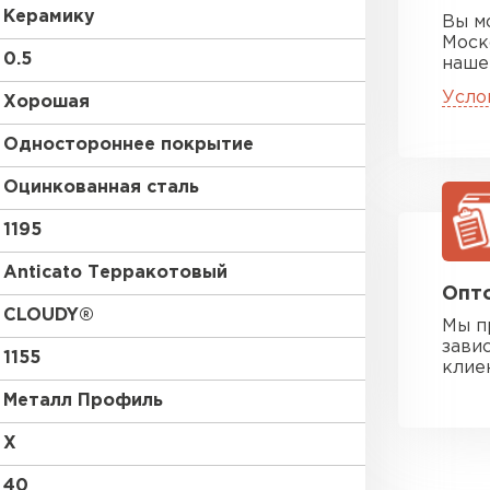
Керамику
Вы м
Моск
0.5
наше
Усло
Хорошая
Одностороннее покрытие
Оцинкованная сталь
1195
Anticato Терракотовый
Опто
CLOUDY®
Мы п
зави
1155
клие
Металл Профиль
X
40