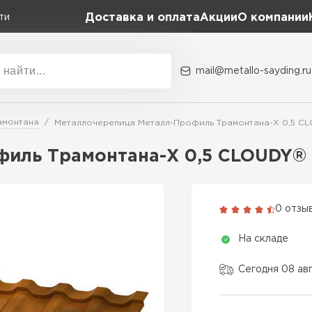
Доставка и оплата
Акции
О компании
ти
mail@metallo-sayding.ru
Акции
О комп
амонтана
Металлочерепица Металл-Профиль Трамонтана-X 0,5 CL
Коллекция
Доборн
Classic Grand Line
иль Трамонтана-X 0,5 CLOUDY® 
Kredo Grand Line
ВСЕ ПРОИЗВОДИТЕЛИ
Kvinta plus Grand Line
0 отзы
Grand Line Kvinta Un
На складе
Modern Grand Line
Kamea Grand Line
Сегодня 08 ав
Монтеррей Grand Line