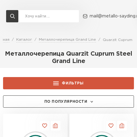
mail@metallo-sayding.
авная
Каталог
Металлочерепица Grand Line
Quarzit Cuprum S
Доставка и оплата
Акции
О компании
Контакты
Металлочерепица Quarzit Cuprum Steel
Перейти в каталог
Grand Line
ВСЕ ПРОИЗВОДИТЕЛИ
ФИЛЬТРЫ
ЦЕНА, РУБ.:
ПО ПОПУЛЯРНОСТИ
ЦВЕТ:
RAL 3005