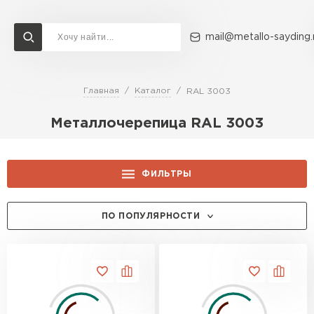
mail@metallo-sayding.
Главная
Каталог
RAL 3003
Доставка и оплата
Акции
О компании
Контакты
Металлочерепица RAL 3003
Перейти в каталог
ВСЕ ПРОИЗВОДИТЕЛИ
ФИЛЬТРЫ
ЦЕНА, РУБ.:
ПО ПОПУЛЯРНОСТИ
ТОЛЩИНА, ММ:
0.5
ПРОИЗВОДИТЕЛЬ:
0.45