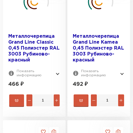
Grand Line
MSE2_FILTER_MSOPTION_VYSOTA-
Металл Профиль
VOLNY:
20
Металлочерепица
Металлочерепица
Grand Line Classic
Grand Line Kamea
ТЕКСТУРА ПОВЕРХНОСТИ:
23
0,45 Полиэстер RAL
0,45 Полиэстер RAL
3003 Рубиново-
3003 Рубиново-
23.5
Гладкая
красный
красный
28.5
ПЛОЩАДЬ, М2:
Текстурированная
Показать
Показать
30
информацию
информацию
0.53
466
₽
492
₽
0.59