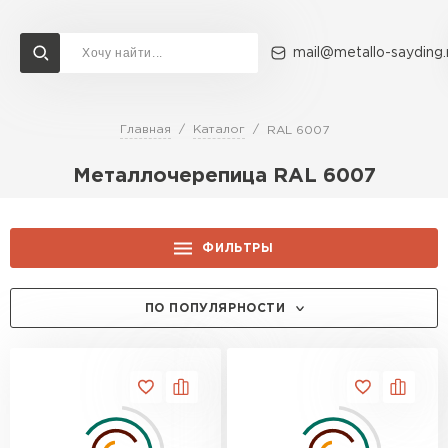
mail@metallo-sayding.
Главная
Каталог
RAL 6007
Доставка и оплата
Акции
О компании
Контакты
Металлочерепица RAL 6007
Перейти в каталог
ВСЕ ПРОИЗВОДИТЕЛИ
ФИЛЬТРЫ
ЦЕНА, РУБ.:
ПО ПОПУЛЯРНОСТИ
ТОЛЩИНА, ММ:
0.5
0.45