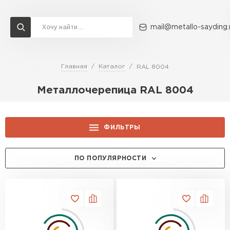
mail@metallo-sayding.
Главная
Каталог
RAL 8004
Доставка и оплата
Акции
О компании
Контакты
Металлочерепица RAL 8004
Перейти в каталог
ВСЕ ПРОИЗВОДИТЕЛИ
ФИЛЬТРЫ
ЦЕНА, РУБ.:
ПО ПОПУЛЯРНОСТИ
ТОЛЩИНА, ММ:
0.5
ПРОИЗВОДИТЕЛЬ:
0.45