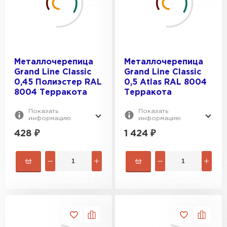
Grand Line
MSE2_FILTER_MSOPTION_VYSOTA-
Металл Профиль
VOLNY:
20
Металлочерепица
Металлочерепица
Grand Line Classic
Grand Line Classic
ТЕКСТУРА ПОВЕРХНОСТИ:
23
0,45 Полиэстер RAL
0,5 Atlas RAL 8004
8004 Терракота
Терракота
23.5
Гладкая
28.5
ПЛОЩАДЬ, М2:
Текстурированная
Показать
Показать
информацию
информацию
30
0.53
428
₽
1 424
₽
0.57
0.59