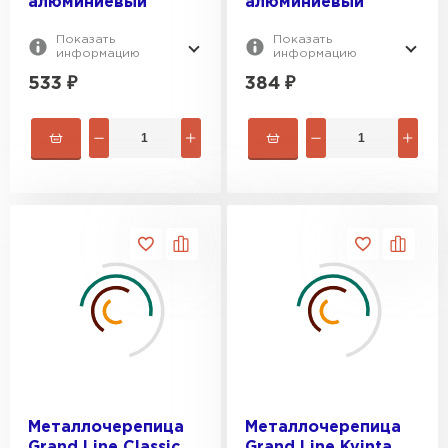
алюминиевый
алюминиевый
Показать
Показать
информацию
информацию
533
₽
384
₽
Металлочерепица
Металлочерепица
Grand Line Classic
Grand Line Kvinta