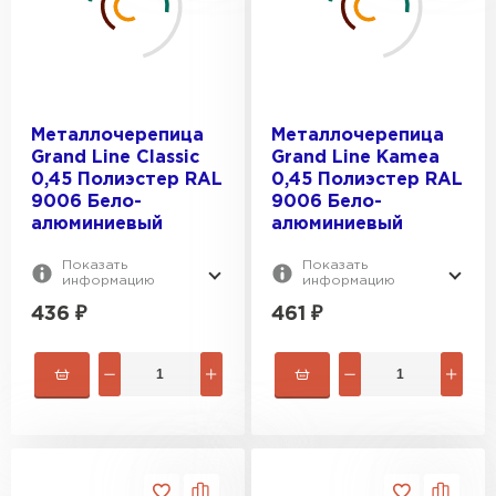
Grand Line
MSE2_FILTER_MSOPTION_VYSOTA-
Металл Профиль
VOLNY:
20
Металлочерепица
Металлочерепица
Grand Line Classic
Grand Line Kamea
ТЕКСТУРА ПОВЕРХНОСТИ:
23
0,45 Полиэстер RAL
0,45 Полиэстер RAL
9006 Бело-
9006 Бело-
23.5
Гладкая
алюминиевый
алюминиевый
28.5
ПЛОЩАДЬ, М2:
Текстурированная
Показать
Показать
30
информацию
информацию
0.53
436
₽
461
₽
0.57
0.59