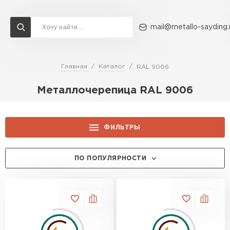
mail@metallo-sayding.
Главная
Каталог
RAL 9006
Доставка и оплата
Акции
О компании
Контакты
Металлочерепица RAL 9006
Перейти в каталог
ВСЕ ПРОИЗВОДИТЕЛИ
ФИЛЬТРЫ
ЦЕНА, РУБ.:
ПО ПОПУЛЯРНОСТИ
ТОЛЩИНА, ММ:
0.5
ПРОИЗВОДИТЕЛЬ:
0.45