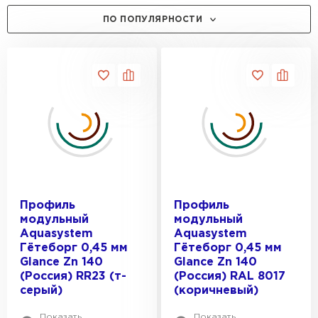
ЦЕНА, РУБ.:
ПО ПОПУЛЯРНОСТИ
ТОЛЩИНА, ММ:
0.5
ШИРИНА, ММ:
0.45
125
MSE2_FILTER_MSOPTION_VYSOTA-
1180
VOLNY:
1205
22
Профиль
Профиль
модульный
модульный
MSE2_FILTER_MSOPTION_TOLSHCHINA-
24
Aquasystem
Aquasystem
POKRYTIYA:
Гётеборг 0,45 мм
Гётеборг 0,45 мм
30
Glance Zn 140
Glance Zn 140
26
35
(Россия) RR23 (т-
(Россия) RAL 8017
ДЛИНА, ММ:
27
серый)
(коричневый)
30
350
Показать
Показать