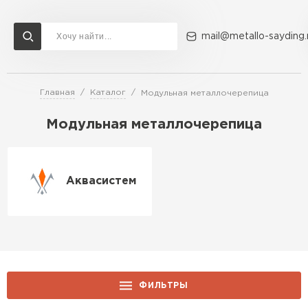
mail@metallo-sayding.
Главная
Каталог
Модульная металлочерепица
Доставка и оплата
Акции
О компании
Контакты
Модульная металлочерепица
Перейти в каталог
Аквасистем
Аквасистем
ПЕРЕЙТИ
ВСЕ ПРОИЗВОДИТЕЛИ
ФИЛЬТРЫ